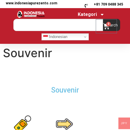
www.indonesiapurezento.com
+81 709 0488 345
Kategori
0
Search
Indonesian
Souvenir
Souvenir
JPY