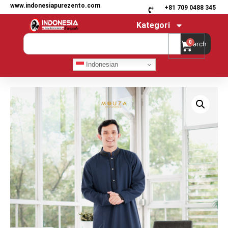
www.indonesiapurezento.com
+81 709 0488 345
Kategori
0
Search
Indonesian