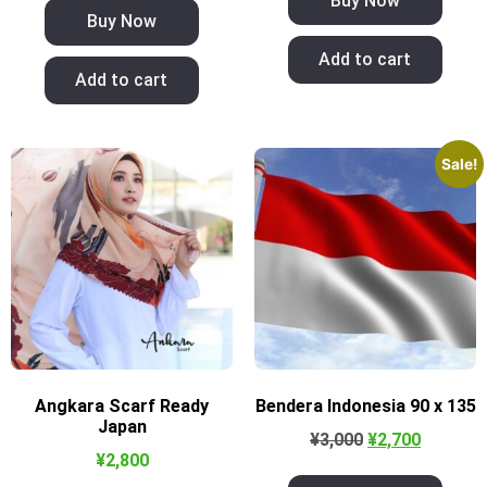
Buy Now
Buy Now
Add to cart
Add to cart
Sale!
Angkara Scarf Ready
Bendera Indonesia 90 x 135
Japan
¥
3,000
¥
2,700
¥
2,800