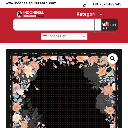
www.indonesiapurezento.com
+81 709 0488 345
Kategori
0
Search
Indonesian