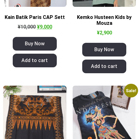
Kain Batik Paris CAP Sett
Kemko Husteen Kids by
Mouza
¥
10,000
¥
9,000
¥
2,900
Buy Now
Buy Now
Add to cart
Add to cart
Sale!