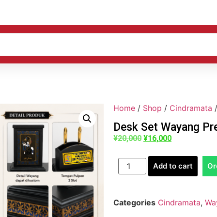
Home
/
Shop
/
Cindramata
Desk Set Wayang P
¥
20,000
¥
16,000
Add to cart
Or
Categories
Cindramata
,
Wa