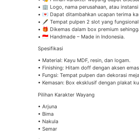
•⁠ ⁠🏢 Logo, nama perusahaan, atau instans
•⁠ ⁠💌 Dapat ditambahkan ucapan terima ka
•⁠ ⁠🖋️ Tempat pulpen 2 slot yang fungsional
•⁠ ⁠🎁 Dikemas dalam box premium sehingga
•⁠ ⁠🇮🇩 Handmade – Made in Indonesia.
Spesifikasi
•⁠ ⁠Material: Kayu MDF, resin, dan logam.
•⁠ ⁠Finishing: Hitam doff dengan aksen ema
•⁠ ⁠Fungsi: Tempat pulpen dan dekorasi meja
•⁠ ⁠Kemasan: Box eksklusif dengan plakat k
Pilihan Karakter Wayang
•⁠ ⁠Arjuna
•⁠ ⁠Bima
•⁠ ⁠Nakula
•⁠ ⁠Semar