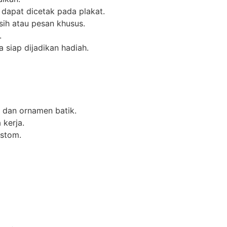
i dapat dicetak pada plakat.
sih atau pesan khusus.
.
 siap dijadikan hadiah.
s dan ornamen batik.
 kerja.
ustom.