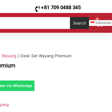
+81 709 0488 345
0
Search
Indonesian
/
Wayang
/ Desk Set Wayang Premium
remium
der via WhatsApp
yang