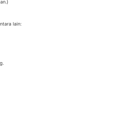
an.)
tara lain:
g.
.