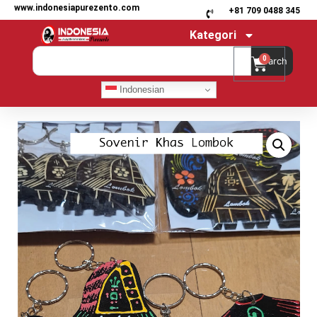
www.indonesiapurezento.com
+81 709 0488 345
Kategori
0
Search
Indonesian