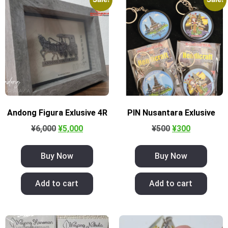
Andong Figura Exlusive 4R
PIN Nusantara Exlusive
¥
6,000
¥
5,000
¥
500
¥
300
Buy Now
Buy Now
Add to cart
Add to cart