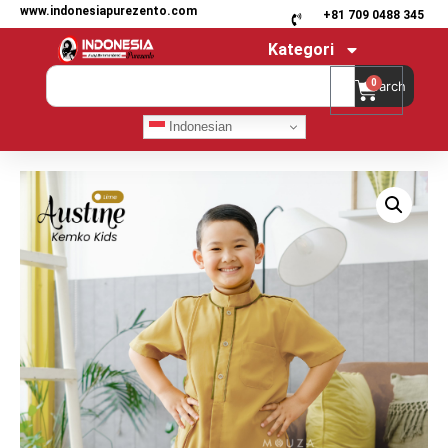
www.indonesiapurezento.com
+81 709 0488 345
Kategori
0
Search
Indonesian