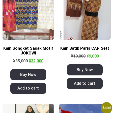
Kain Songket Sasak Motif
Kain Batik Paris CAP Sett
JOKOWI
¥
10,000
¥
9,000
¥
35,000
¥
32,000
Buy Now
Buy Now
Add to cart
Add to cart
Sale!