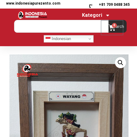
www.indonesiapurezento.com
+81 709 0488 345
Kategori
0
Search
Indonesian