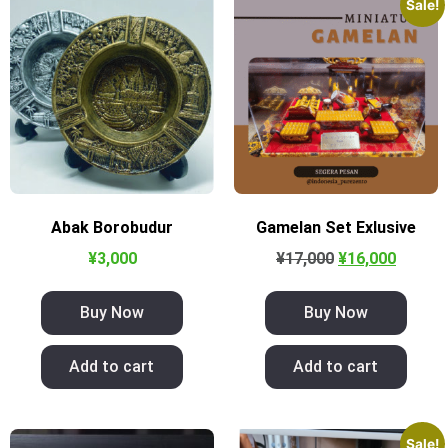
Sale!
Abak Borobudur
Gamelan Set Exlusive
¥
3,000
¥
17,000
¥
16,000
Buy Now
Buy Now
Add to cart
Add to cart
Sale!