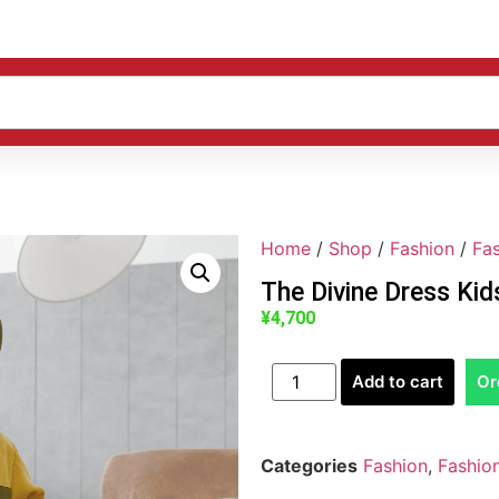
Home
/
Shop
/
Fashion
/
Fa
The Divine Dress Kid
¥
4,700
Add to cart
Or
Categories
Fashion
,
Fashio