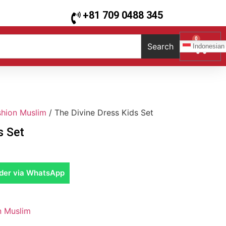
+81 709 0488 345
0
Search
Indonesian
shion Muslim
/ The Divine Dress Kids Set
s Set
der via WhatsApp
n Muslim