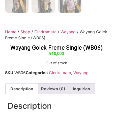
Home
/
Shop
/
Cindramata
/
Wayang
/ Wayang Golek
Freme Single (WB06)
Wayang Golek Freme Single (WB06)
¥
10,000
Out of stock
SKU
WB06
Categories
Cindramata
,
Wayang
Description
Reviews (0)
Inquiries
Description