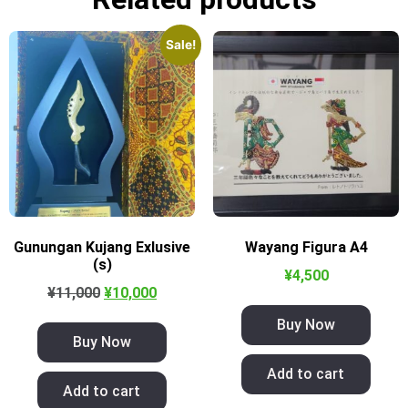
Sale!
Gunungan Kujang Exlusive
Wayang Figura A4
(s)
¥
4,500
¥
11,000
¥
10,000
Buy Now
Buy Now
Add to cart
Add to cart