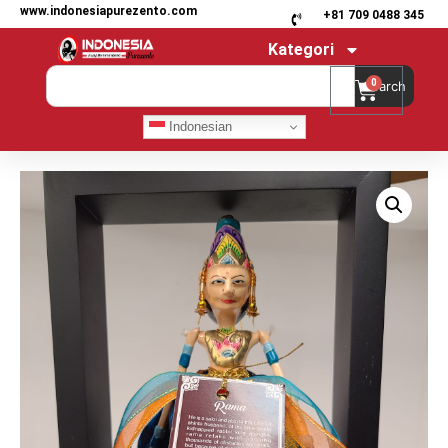
www.indonesiapurezento.com
+81 709 0488 345
Kategori
0
Search
Indonesian