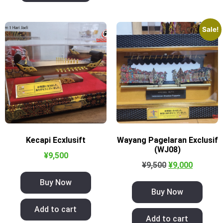
Sale!
Kecapi Ecxlusift
Wayang Pagelaran Exclusif
(WJ08)
¥
9,500
¥
9,500
¥
9,000
Buy Now
Buy Now
Add to cart
Add to cart