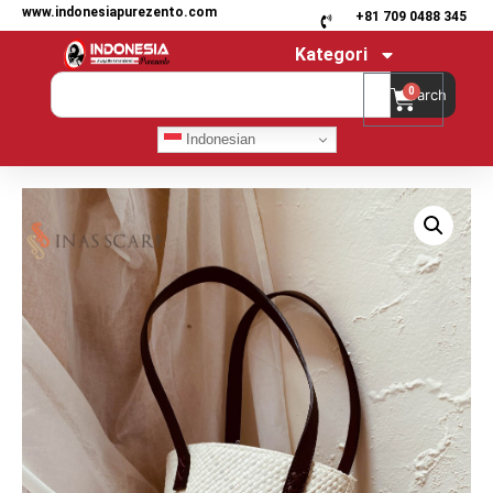
www.indonesiapurezento.com
+81 709 0488 345
Kategori
0
Search
Indonesian