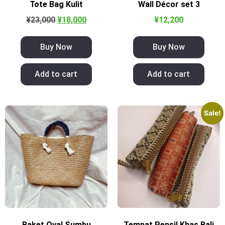
Tote Bag Kulit
Wall Décor set 3
¥
23,000
¥
18,000
¥
12,200
Buy Now
Buy Now
Add to cart
Add to cart
Sale!
Baket Oval Sumbu
Tempat Pensil Khas Bali